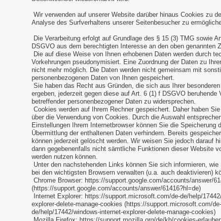
Wir verwenden auf unserer Website darüber hinaus Cookies zu d
Analyse des Surfverhaltens unserer Seitenbesucher zu ermöglich
Die Verarbeitung erfolgt auf Grundlage des § 15 (3) TMG sowie Art. 
DSGVO aus dem berechtigten Interesse an den oben genannten 
Die auf diese Weise von Ihnen erhobenen Daten werden durch te
Vorkehrungen pseudonymisiert. Eine Zuordnung der Daten zu Ihrer
nicht mehr möglich. Die Daten werden nicht gemeinsam mit sonst
personenbezogenen Daten von Ihnen gespeichert.
Sie haben das Recht aus Gründen, die sich aus Ihrer besonderen 
ergeben, jederzeit gegen diese auf Art. 6 (1) f DSGVO beruhende 
betreffender personenbezogener Daten zu widersprechen.
Cookies werden auf Ihrem Rechner gespeichert. Daher haben Sie d
über die Verwendung von Cookies. Durch die Auswahl entsprechen
Einstellungen Ihrem Internetbrowser können Sie die Speicherung 
Übermittlung der enthaltenen Daten verhindern. Bereits gespeiche
können jederzeit gelöscht werden. Wir weisen Sie jedoch darauf hi
dann gegebenenfalls nicht sämtliche Funktionen dieser Website vo
werden nutzen können.
Unter den nachstehenden Links können Sie sich informieren, wie 
bei den wichtigsten Browsern verwalten (u.a. auch deaktivieren) k
Chrome Browser: https://support.google.com/accounts/answer/6
(https://support.google.com/accounts/answer/61416?hl=de)
Internet Explorer: https://support.microsoft.com/de-de/help/17442
explorer-delete-manage-cookies (https://support.microsoft.com/de
de/help/17442/windows-internet-explorer-delete-manage-cookies)
Mozilla Firefox: https://support.mozilla.org/de/kb/cookies-erlaub