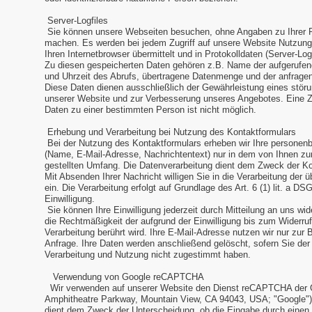
Server-Logfiles
Sie können unsere Webseiten besuchen, ohne Angaben zu Ihrer 
machen. Es werden bei jedem Zugriff auf unsere Website Nutzun
Ihren Internetbrowser übermittelt und in Protokolldaten (Server-Log
Zu diesen gespeicherten Daten gehören z.B. Name der aufgerufe
und Uhrzeit des Abrufs, übertragene Datenmenge und der anfragen
Diese Daten dienen ausschließlich der Gewährleistung eines störu
unserer Website und zur Verbesserung unseres Angebotes. Eine 
Daten zu einer bestimmten Person ist nicht möglich.
Erhebung und Verarbeitung bei Nutzung des Kontaktformulars
Bei der Nutzung des Kontaktformulars erheben wir Ihre persone
(Name, E-Mail-Adresse, Nachrichtentext) nur in dem von Ihnen zu
gestellten Umfang. Die Datenverarbeitung dient dem Zweck der K
Mit Absenden Ihrer Nachricht willigen Sie in die Verarbeitung der ü
ein. Die Verarbeitung erfolgt auf Grundlage des Art. 6 (1) lit. a DS
Einwilligung.
Sie können Ihre Einwilligung jederzeit durch Mitteilung an uns wi
die Rechtmäßigkeit der aufgrund der Einwilligung bis zum Widerruf
Verarbeitung berührt wird. Ihre E-Mail-Adresse nutzen wir nur zur 
Anfrage. Ihre Daten werden anschließend gelöscht, sofern Sie de
Verarbeitung und Nutzung nicht zugestimmt haben.
Verwendung von Google reCAPTCHA
Wir verwenden auf unserer Website den Dienst reCAPTCHA der G
Amphitheatre Parkway, Mountain View, CA 94043, USA; "Google")
dient dem Zweck der Unterscheidung, ob die Eingabe durch eine