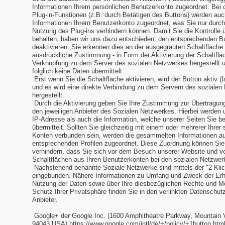
Informationen Ihrem persönlichen Benutzerkonto zugeordnet. Bei 
Plug-in-Funktionen (z.B. durch Betätigen des Buttons) werden auc
Informationen Ihrem Benutzerkonto zugeordnet, was Sie nur durc
Nutzung des Plug-ins verhindern können. Damit Sie die Kontrolle 
behalten, haben wir uns dazu entschieden, den entsprechenden B
deaktivieren. Sie erkennen dies an der ausgegrauten Schaltfläche
ausdrückliche Zustimmung - in Form der Aktivierung der Schaltfläc
Verknüpfung zu dem Server des sozialen Netzwerkes hergestellt 
folglich keine Daten übermittelt.
Erst wenn Sie die Schaltfläche aktivieren, wird der Button aktiv (fa
und es wird eine direkte Verbindung zu dem Servern des sozialen
hergestellt.
Durch die Aktivierung geben Sie Ihre Zustimmung zur Übertragung
den jeweiligen Anbieter des Sozialen Netzwerkes. Hierbei werden u
IP-Adresse als auch die Information, welche unserer Seiten Sie b
übermittelt. Sollten Sie gleichzeitig mit einem oder mehrerer Ihrer
Konten verbunden sein, werden die gesammelten Informationen au
entsprechenden Profilen zugeordnet. Diese Zuordnung können Sie
verhindern, dass Sie sich vor dem Besuch unserer Website und vo
Schaltflächen aus Ihren Benutzerkonten bei den sozialen Netzwer
Nachstehend benannte Soziale Netzwerke sind mittels der "2-Klic
eingebunden. Nähere Informationen zu Umfang und Zweck der Er
Nutzung der Daten sowie über Ihre diesbezüglichen Rechte und M
Schutz Ihrer Privatsphäre finden Sie in den verlinkten Datenschut
Anbieter.
Google+ der Google Inc. (1600 Amphitheatre Parkway, Mountain Vi
94043 USA) https://www.google.com/intl/de/+/policy/+1button.htm