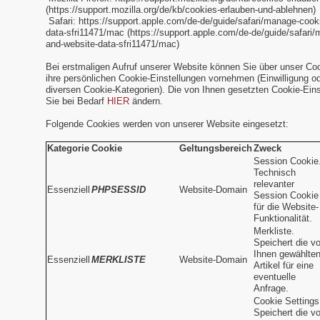
(https://support.mozilla.org/de/kb/cookies-erlauben-und-ablehnen)
Safari: https://support.apple.com/de-de/guide/safari/manage-cook
data-sfri11471/mac (https://support.apple.com/de-de/guide/safari
and-website-data-sfri11471/mac)
Bei erstmaligen Aufruf unserer Website können Sie über unser Co
ihre persönlichen Cookie-Einstellungen vornehmen (Einwilligung o
diversen Cookie-Kategorien). Die von Ihnen gesetzten Cookie-Ein
Sie bei Bedarf
HIER
ändern.
Folgende Cookies werden von unserer Website eingesetzt:
Kategorie
Cookie
Geltungsbereich
Zweck
Session Cookie
Technisch
relevanter
Essenziell
PHPSESSID
Website-Domain
Session Cookie
für die Website-
Funktionalität.
Merkliste.
Speichert die v
Ihnen gewählte
Essenziell
MERKLISTE
Website-Domain
Artikel für eine
eventuelle
Anfrage.
Cookie Settings
Speichert die v