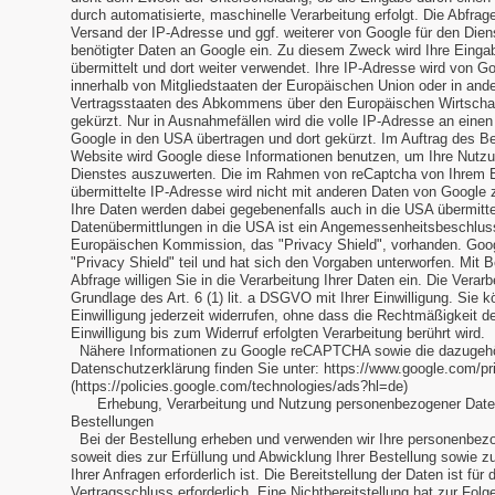
durch automatisierte, maschinelle Verarbeitung erfolgt. Die Abfrag
Versand der IP-Adresse und ggf. weiterer von Google für den Di
benötigter Daten an Google ein. Zu diesem Zweck wird Ihre Einga
übermittelt und dort weiter verwendet. Ihre IP-Adresse wird von G
innerhalb von Mitgliedstaaten der Europäischen Union oder in and
Vertragsstaaten des Abkommens über den Europäischen Wirtscha
gekürzt. Nur in Ausnahmefällen wird die volle IP-Adresse an eine
Google in den USA übertragen und dort gekürzt. Im Auftrag des Be
Website wird Google diese Informationen benutzen, um Ihre Nutz
Dienstes auszuwerten. Die im Rahmen von reCaptcha von Ihrem 
übermittelte IP-Adresse wird nicht mit anderen Daten von Googl
Ihre Daten werden dabei gegebenenfalls auch in die USA übermitte
Datenübermittlungen in die USA ist ein Angemessenheitsbeschlus
Europäischen Kommission, das "Privacy Shield", vorhanden. Go
"Privacy Shield" teil und hat sich den Vorgaben unterworfen. Mit B
Abfrage willigen Sie in die Verarbeitung Ihrer Daten ein. Die Verarb
Grundlage des Art. 6 (1) lit. a DSGVO mit Ihrer Einwilligung. Sie k
Einwilligung jederzeit widerrufen, ohne dass die Rechtmäßigkeit d
Einwilligung bis zum Widerruf erfolgten Verarbeitung berührt wird.
Nähere Informationen zu Google reCAPTCHA sowie die dazugeh
Datenschutzerklärung finden Sie unter: https://www.google.com/pr
(https://policies.google.com/technologies/ads?hl=de)
Erhebung, Verarbeitung und Nutzung personenbezogener Date
Bestellungen
Bei der Bestellung erheben und verwenden wir Ihre personenbez
soweit dies zur Erfüllung und Abwicklung Ihrer Bestellung sowie z
Ihrer Anfragen erforderlich ist. Die Bereitstellung der Daten ist für 
Vertragsschluss erforderlich. Eine Nichtbereitstellung hat zur Folg