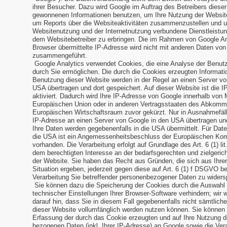
ihrer Besucher. Dazu wird Google im Auftrag des Betreibers diese
gewonnenen Informationen benutzen, um Ihre Nutzung der Websit
um Reports über die Websiteaktivitäten zusammenzustellen und u
Websitenutzung und der Internetnutzung verbundene Dienstleistu
dem Websitebetreiber zu erbringen. Die im Rahmen von Google An
Browser übermittelte IP-Adresse wird nicht mit anderen Daten vo
zusammengeführt.
Google Analytics verwendet Cookies, die eine Analyse der Benut
durch Sie ermöglichen. Die durch die Cookies erzeugten Informati
Benutzung dieser Website werden in der Regel an einen Server vo
USA übertragen und dort gespeichert. Auf dieser Website ist die 
aktiviert. Dadurch wird Ihre IP-Adresse von Google innerhalb von 
Europäischen Union oder in anderen Vertragsstaaten des Abkomm
Europäischen Wirtschaftsraum zuvor gekürzt. Nur in Ausnahmefälle
IP-Adresse an einen Server von Google in den USA übertragen und
Ihre Daten werden gegebenenfalls in die USA übermittelt. Für Date
die USA ist ein Angemessenheitsbeschluss der Europäischen Ko
vorhanden. Die Verarbeitung erfolgt auf Grundlage des Art. 6 (1) l
dem berechtigten Interesse an der bedarfsgerechten und zielgeric
der Website. Sie haben das Recht aus Gründen, die sich aus Ihre
Situation ergeben, jederzeit gegen diese auf Art. 6 (1) f DSGVO b
Verarbeitung Sie betreffender personenbezogener Daten zu widers
Sie können dazu die Speicherung der Cookies durch die Auswahl
technischer Einstellungen Ihrer Browser-Software verhindern; wir 
darauf hin, dass Sie in diesem Fall gegebenenfalls nicht sämtlich
dieser Website vollumfänglich werden nutzen können. Sie können 
Erfassung der durch das Cookie erzeugten und auf Ihre Nutzung 
bezogenen Daten (inkl. Ihrer IP-Adresse) an Google sowie die Vera