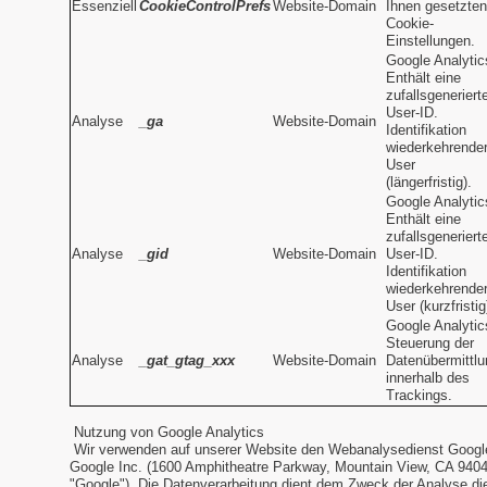
Essenziell
CookieControlPrefs
Website-Domain
Ihnen gesetzten
Cookie-
Einstellungen.
Google Analytic
Enthält eine
zufallsgeneriert
User-ID.
Analyse
_ga
Website-Domain
Identifikation
wiederkehrende
User
(längerfristig).
Google Analytic
Enthält eine
zufallsgeneriert
Analyse
_gid
Website-Domain
User-ID.
Identifikation
wiederkehrende
User (kurzfristig
Google Analytic
Steuerung der
Analyse
_gat_gtag_xxx
Website-Domain
Datenübermittlu
innerhalb des
Trackings.
Nutzung von Google Analytics
Wir verwenden auf unserer Website den Webanalysedienst Google
Google Inc. (1600 Amphitheatre Parkway, Mountain View, CA 940
"Google"). Die Datenverarbeitung dient dem Zweck der Analyse di