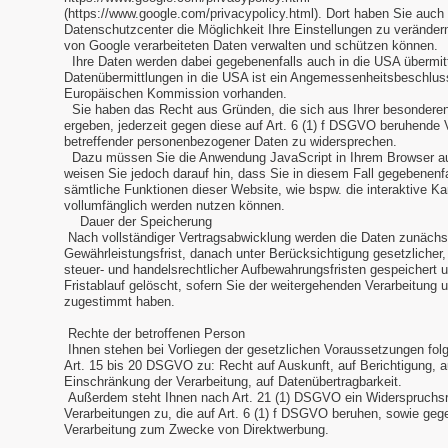
(https://www.google.com/privacypolicy.html). Dort haben Sie auch
Datenschutzcenter die Möglichkeit Ihre Einstellungen zu verändern
von Google verarbeiteten Daten verwalten und schützen können.
Ihre Daten werden dabei gegebenenfalls auch in die USA übermitt
Datenübermittlungen in die USA ist ein Angemessenheitsbeschlus
Europäischen Kommission vorhanden.
Sie haben das Recht aus Gründen, die sich aus Ihrer besonderen
ergeben, jederzeit gegen diese auf Art. 6 (1) f DSGVO beruhende 
betreffender personenbezogener Daten zu widersprechen.
Dazu müssen Sie die Anwendung JavaScript in Ihrem Browser au
weisen Sie jedoch darauf hin, dass Sie in diesem Fall gegebenenfa
sämtliche Funktionen dieser Website, wie bspw. die interaktive Ka
vollumfänglich werden nutzen können.
Dauer der Speicherung
Nach vollständiger Vertragsabwicklung werden die Daten zunächst
Gewährleistungsfrist, danach unter Berücksichtigung gesetzlicher
steuer- und handelsrechtlicher Aufbewahrungsfristen gespeichert 
Fristablauf gelöscht, sofern Sie der weitergehenden Verarbeitung 
zugestimmt haben.
Rechte der betroffenen Person
Ihnen stehen bei Vorliegen der gesetzlichen Voraussetzungen fo
Art. 15 bis 20 DSGVO zu: Recht auf Auskunft, auf Berichtigung, a
Einschränkung der Verarbeitung, auf Datenübertragbarkeit.
Außerdem steht Ihnen nach Art. 21 (1) DSGVO ein Widerspruchsr
Verarbeitungen zu, die auf Art. 6 (1) f DSGVO beruhen, sowie geg
Verarbeitung zum Zwecke von Direktwerbung.