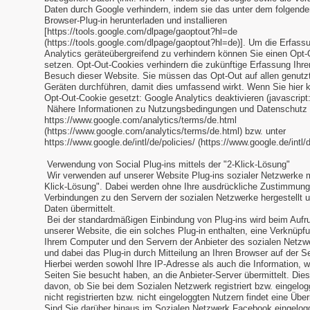
Daten durch Google verhindern, indem sie das unter dem folgende
Browser-Plug-in herunterladen und installieren
[https://tools.google.com/dlpage/gaoptout?hl=de
(https://tools.google.com/dlpage/gaoptout?hl=de)]. Um die Erfass
Analytics geräteübergreifend zu verhindern können Sie einen Opt
setzen. Opt-Out-Cookies verhindern die zukünftige Erfassung Ihre
Besuch dieser Website. Sie müssen das Opt-Out auf allen genut
Geräten durchführen, damit dies umfassend wirkt. Wenn Sie hier k
Opt-Out-Cookie gesetzt: Google Analytics deaktivieren (javascript
Nähere Informationen zu Nutzungsbedingungen und Datenschutz f
https://www.google.com/analytics/terms/de.html
(https://www.google.com/analytics/terms/de.html) bzw. unter
https://www.google.de/intl/de/policies/ (https://www.google.de/intl/d
Verwendung von Social Plug-ins mittels der "2-Klick-Lösung"
Wir verwenden auf unserer Website Plug-ins sozialer Netzwerke mi
Klick-Lösung". Dabei werden ohne Ihre ausdrückliche Zustimmung
Verbindungen zu den Servern der sozialen Netzwerke hergestellt un
Daten übermittelt.
Bei der standardmäßigen Einbindung von Plug-ins wird beim Aufru
unserer Website, die ein solches Plug-in enthalten, eine Verknüp
Ihrem Computer und den Servern der Anbieter des sozialen Netzwe
und dabei das Plug-in durch Mitteilung an Ihren Browser auf der Sei
Hierbei werden sowohl Ihre IP-Adresse als auch die Information, 
Seiten Sie besucht haben, an die Anbieter-Server übermittelt. Dies
davon, ob Sie bei dem Sozialen Netzwerk registriert bzw. eingelog
nicht registrierten bzw. nicht eingeloggten Nutzern findet eine Über
Sind Sie darüber hinaus im Sozialen Netzwerk Facebook eingelog