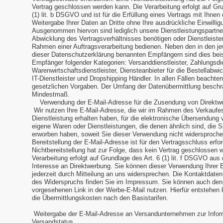
Vertrag geschlossen werden kann. Die Verarbeitung erfolgt auf Gru
(1) lit. b DSGVO und ist für die Erfüllung eines Vertrags mit Ihnen 
Weitergabe Ihrer Daten an Dritte ohne Ihre ausdrückliche Einwilligu
Ausgenommen hiervon sind lediglich unsere Dienstleistungspartner,
Abwicklung des Vertragsverhältnisses benötigen oder Dienstleister
Rahmen einer Auftragsverarbeitung bedienen. Neben den in den je
dieser Datenschutzerklärung benannten Empfängern sind dies bei
Empfänger folgender Kategorien: Versanddienstleister, Zahlungsdie
Warenwirtschaftsdienstleister, Diensteanbieter für die Bestellabwi
IT-Dienstleister und Dropshipping Händler. In allen Fällen beachten 
gesetzlichen Vorgaben. Der Umfang der Datenübermittlung beschrä
Mindestmaß.
Verwendung der E-Mail-Adresse für die Zusendung von Direkt
Wir nutzen Ihre E-Mail-Adresse, die wir im Rahmen des Verkaufe
Dienstleistung erhalten haben, für die elektronische Übersendung
eigene Waren oder Dienstleistungen, die denen ähnlich sind, die Si
erworben haben, soweit Sie dieser Verwendung nicht widersproche
Bereitstellung der E-Mail-Adresse ist für den Vertragsschluss erfor
Nichtbereitstellung hat zur Folge, dass kein Vertrag geschlossen 
Verarbeitung erfolgt auf Grundlage des Art. 6 (1) lit. f DSGVO au
Interesse an Direktwerbung. Sie können dieser Verwendung Ihrer 
jederzeit durch Mitteilung an uns widersprechen. Die Kontaktdaten
des Widerspruchs finden Sie im Impressum. Sie können auch den
vorgesehenen Link in der Werbe-E-Mail nutzen. Hierfür entstehen 
die Übermittlungskosten nach den Basistarifen.
Weitergabe der E-Mail-Adresse an Versandunternehmen zur Infor
Versandstatus