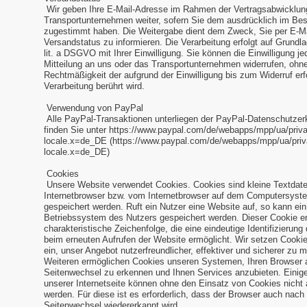
Wir geben Ihre E-Mail-Adresse im Rahmen der Vertragsabwicklun
Transportunternehmen weiter, sofern Sie dem ausdrücklich im Bes
zugestimmt haben. Die Weitergabe dient dem Zweck, Sie per E-Ma
Versandstatus zu informieren. Die Verarbeitung erfolgt auf Grundla
lit. a DSGVO mit Ihrer Einwilligung. Sie können die Einwilligung je
Mitteilung an uns oder das Transportunternehmen widerrufen, ohn
Rechtmäßigkeit der aufgrund der Einwilligung bis zum Widerruf erf
Verarbeitung berührt wird.
Verwendung von PayPal
Alle PayPal-Transaktionen unterliegen der PayPal-Datenschutzer
finden Sie unter https://www.paypal.com/de/webapps/mpp/ua/priv
locale.x=de_DE (https://www.paypal.com/de/webapps/mpp/ua/priv
locale.x=de_DE)
Cookies
Unsere Website verwendet Cookies. Cookies sind kleine Textdate
Internetbrowser bzw. vom Internetbrowser auf dem Computersyst
gespeichert werden. Ruft ein Nutzer eine Website auf, so kann ei
Betriebssystem des Nutzers gespeichert werden. Dieser Cookie en
charakteristische Zeichenfolge, die eine eindeutige Identifizierun
beim erneuten Aufrufen der Website ermöglicht. Wir setzen Cook
ein, unser Angebot nutzerfreundlicher, effektiver und sicherer zu
Weiteren ermöglichen Cookies unseren Systemen, Ihren Browser
Seitenwechsel zu erkennen und Ihnen Services anzubieten. Einig
unserer Internetseite können ohne den Einsatz von Cookies nicht
werden. Für diese ist es erforderlich, dass der Browser auch nach
Seitenwechsel wiedererkannt wird.