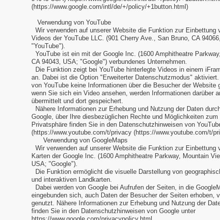
(https://www.google.com/intl/de/+/policy/+1button.html)
Verwendung von YouTube
Wir verwenden auf unserer Website die Funktion zur Einbettung
Videos der YouTube LLC. (901 Cherry Ave., San Bruno, CA 94066
"YouTube").
YouTube ist ein mit der Google Inc. (1600 Amphitheatre Parkway
CA 94043, USA; "Google") verbundenes Unternehmen.
Die Funktion zeigt bei YouTube hinterlegte Videos in einem iFra
an. Dabei ist die Option "Erweiterter Datenschutzmodus" aktivier
von YouTube keine Informationen über die Besucher der Website g
wenn Sie sich ein Video ansehen, werden Informationen darüber 
übermittelt und dort gespeichert.
Nähere Informationen zur Erhebung und Nutzung der Daten dur
Google, über Ihre diesbezüglichen Rechte und Möglichkeiten zum 
Privatsphäre finden Sie in den Datenschutzhinweisen von YouTub
(https://www.youtube.com/t/privacy (https://www.youtube.com/t/pri
Verwendung von GoogleMaps
Wir verwenden auf unserer Website die Funktion zur Einbettung
Karten der Google Inc. (1600 Amphitheatre Parkway, Mountain Vi
USA; "Google").
Die Funktion ermöglicht die visuelle Darstellung von geographis
und interaktiven Landkarten.
Dabei werden von Google bei Aufrufen der Seiten, in die Google
eingebunden sich, auch Daten der Besucher der Seiten erhoben, v
genutzt. Nähere Informationen zur Erhebung und Nutzung der Dat
finden Sie in den Datenschutzhinweisen von Google unter
https://www.google.com/privacypolicy.html