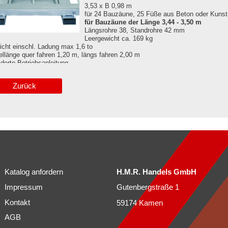
3,53 x B 0,98 m
für 24 Bauzäune, 25 Füße aus Beton oder Kunst
für Bauzäune der Länge 3,44 - 3,50 m
Längsrohre 38, Standrohre 42 mm
Leergewicht ca. 169 kg
cht einschl. Ladung max 1,6 to
llänge quer fahren 1,20 m, längs fahren 2,00 m
lderte Betriebsanleitung
Zurück
Katalog anfordern
H.M.R. Handels GmbH
Impressum
Gutenbergstraße 1
Kontakt
59174 Kamen
AGB