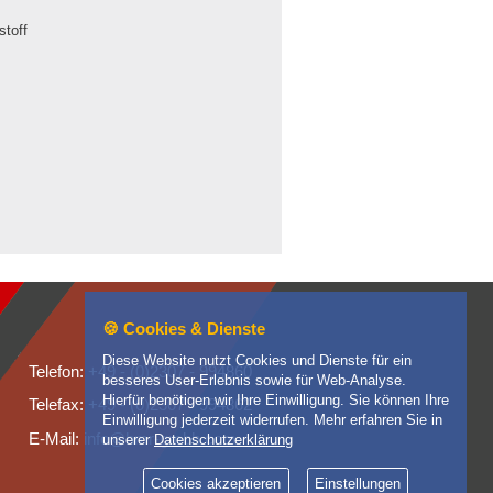
stoff
🍪 Cookies & Dienste
Diese Website nutzt Cookies und Dienste für ein
Telefon: +49 - (0)2307 - 994860
besseres User-Erlebnis sowie für Web-Analyse.
Hierfür benötigen wir Ihre Einwilligung. Sie können Ihre
Telefax: +49 - (0)2307 - 994862
Einwilligung jederzeit widerrufen. Mehr erfahren Sie in
E-Mail: info@hmr-gmbh.com
unserer
Datenschutzerklärung
Cookies akzeptieren
Einstellungen