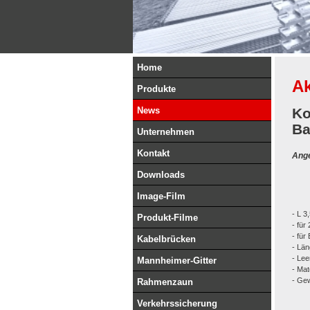
Home
Ak
Produkte
News
Ko
Ba
Unternehmen
Kontakt
Ang
Downloads
Image-Film
- L 3
Produkt-Filme
- für
- für
Kabelbrücken
- Lä
- Lee
Mannheimer-Gitter
- Mat
- Gew
Rahmenzaun
Verkehrssicherung