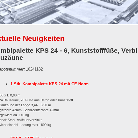
tuelle Neuigkeiten
mbipalette KPS 24 - 6, Kunststofffüße, Verbi
uzäune
10241182
ebotsnummer:
1 Stk. Kombipalette KPS 24 mit CE Norm
,53 x B 0,98 m
 24 Bauzäune, 26 Füße aus Beton oder Kunststoff
 Bauzäune der Länge 3,44 - 3,50 m
ngsrohre 42mm, Senkrechterohre 42mm
rgewicht ca. 140 kg
erial: Stahl Vollfeuerverzinkt
icht einschl. Ladung max 1800 kg