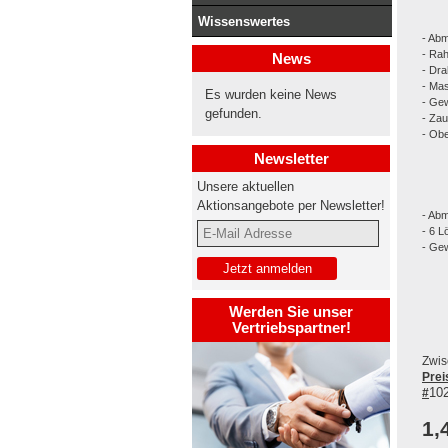
Wissenswertes
- Ab
- Rah
News
- Dra
- Mas
Es wurden keine News
- Gew
gefunden.
- Zau
- Obe
Newsletter
Unsere aktuellen
Aktionsangebote per Newsletter!
- Ab
- 6 L
- Gew
Werden Sie unser
Vertriebspartner!
Zwis
Prei
10
#
1,