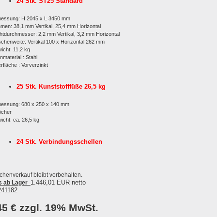
24 Stk.
ST25 Standard
messung: H 2045 x L 3450 mm
men: 38,1 mm Vertikal, 25,4 mm Horizontal
htdurchmesser: 2,2 mm Vertikal, 3,2 mm Horizontal
chenweite: Vertikal 100 x Horizontal 262 mm
icht: 11,2 kg
nmaterial : Stahl
rfläche : Vorverzinkt
25 Stk. Kunststofffüße 26,5 kg
messung: 680 x 250 x 140 mm
öcher
icht: ca. 26,5 kg
24 Stk. Verbindungsschellen
chenverkauf bleibt vorbehalten.
1.446,01 EUR netto
s ab Lager
241182
45 € zzgl. 19% MwSt.