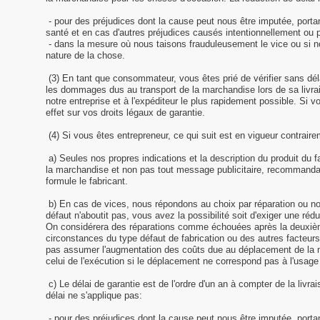
- pour des préjudices dont la cause peut nous être imputée, portant
santé et en cas d'autres préjudices causés intentionnellement ou 
- dans la mesure où nous taisons frauduleusement le vice ou si 
nature de la chose.
(3) En tant que consommateur, vous êtes prié de vérifier sans déla
les dommages dus au transport de la marchandise lors de sa livrai
notre entreprise et à l'expéditeur le plus rapidement possible. Si 
effet sur vos droits légaux de garantie.
(4) Si vous êtes entrepreneur, ce qui suit est en vigueur contrair
a) Seules nos propres indications et la description du produit du fa
la marchandise et non pas tout message publicitaire, recommandat
formule le fabricant.
b) En cas de vices, nous répondons au choix par réparation ou nouv
défaut n'aboutit pas, vous avez la possibilité soit d'exiger une réduc
On considérera des réparations comme échouées après la deuxièm
circonstances du type défaut de fabrication ou des autres facteur
pas assumer l'augmentation des coûts due au déplacement de la 
celui de l'exécution si le déplacement ne correspond pas à l'usag
c) Le délai de garantie est de l'ordre d'un an à compter de la livr
délai ne s'applique pas:
- pour des préjudices dont la cause peut nous être imputée, portant