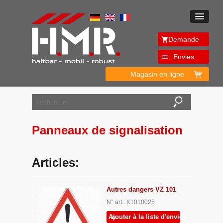
Demande
Envies
Magasin en ligne
Panneaux de signalisation
Articles:
Autres dangers VZ 101
N° art.: K1010025
Ajouter à la liste d'envies