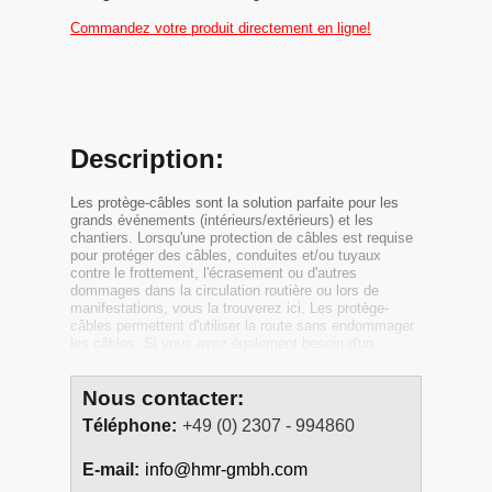
Commandez votre produit directement en ligne!
Description:
Les protège-câbles sont la solution parfaite pour les
grands événements (intérieurs/extérieurs) et les
chantiers. Lorsqu'une protection de câbles est requise
pour protéger des câbles, conduites et/ou tuyaux
contre le frottement, l'écrasement ou d'autres
dommages dans la circulation routière ou lors de
manifestations, vous la trouverez ici. Les protège-
câbles permettent d'utiliser la route sans endommager
les câbles. Si vous avez également besoin d'un
protège-câbles pour votre bureau, le portefeuille H.M.R.
vous offre un grand choix de produits.
Nous contacter:
Téléphone:
+49 (0) 2307 - 994860
Protège-câbles en
caoutchouc - sans limites
E-mail:
info@hmr-gmbh.com