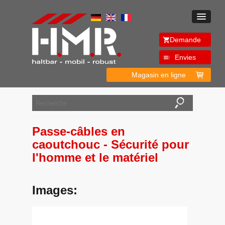
Demande
Envies
Magasin en ligne
Passe-câbles en
caoutchouc - Sécurité pour
l'homme et le matériel
Images: