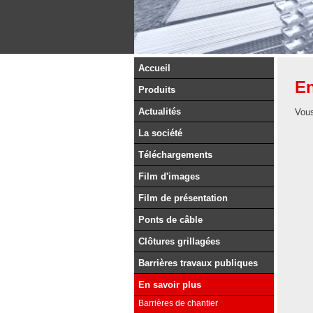
Accueil
En
Produits
Actualités
Vous
La société
Téléchargements
Film d'images
Film de présentation
Ponts de câble
Clôtures grillagées
Barrières travaux publiques
En savoir plus
Barrières de chantier