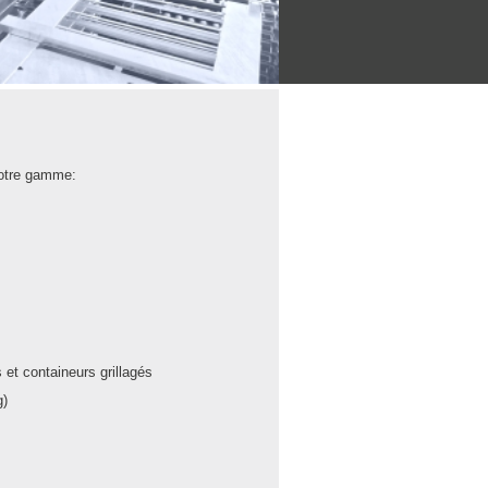
notre gamme:
s et containeurs grillagés
g)