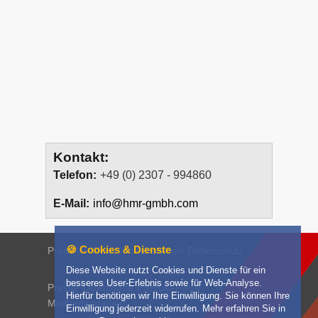
Kontakt:
Telefon:
+49 (0) 2307 - 994860
E-Mail:
info@hmr-gmbh.com
🍪 Cookies & Dienste
Produkte
News
Unternehmen
Datenschutz
Diese Website nutzt Cookies und Dienste für ein
besseres User-Erlebnis sowie für Web-Analyse.
Presse
Downloads
Produkt-Filme
Hierfür benötigen wir Ihre Einwilligung. Sie können Ihre
Mietbedingungen
Einwilligung jederzeit widerrufen. Mehr erfahren Sie in