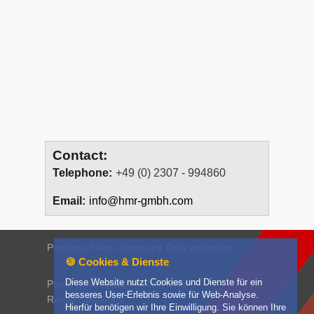
Contact:
Telephone:
+49 (0) 2307 - 994860
Email:
info@hmr-gmbh.com
Products
News
Company
Data protection
🍪 Cookies & Dienste
Diese Website nutzt Cookies und Dienste für ein
Press
Downloads
Product films
besseres User-Erlebnis sowie für Web-Analyse.
Rental conditions
Hierfür benötigen wir Ihre Einwilligung. Sie können Ihre