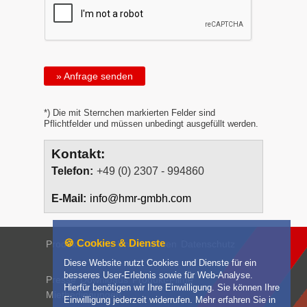
» Anfrage senden
*) Die mit Sternchen markierten Felder sind
Pflichtfelder und müssen unbedingt ausgefüllt werden.
Kontakt:
Telefon:
+49 (0) 2307 - 994860
E-Mail:
info@hmr-gmbh.com
🍪 Cookies & Dienste
Produkte
News
Unternehmen
Datenschutz
Diese Website nutzt Cookies und Dienste für ein
besseres User-Erlebnis sowie für Web-Analyse.
Presse
Downloads
Produkt-Filme
Hierfür benötigen wir Ihre Einwilligung. Sie können Ihre
Mietbedingungen
Einwilligung jederzeit widerrufen. Mehr erfahren Sie in