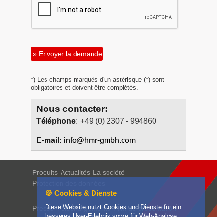
» Envoyer la demande
*) Les champs marqués d'un astérisque (*) sont
obligatoires et doivent être complétés.
Nous contacter:
Téléphone:
+49 (0) 2307 - 994860
E-mail:
info@hmr-gmbh.com
Produits
Actualités
La société
Protection des données
🍪 Cookies & Dienste
Diese Website nutzt Cookies und Dienste für ein
Presse
Téléchargements
Film de présentation
besseres User-Erlebnis sowie für Web-Analyse.