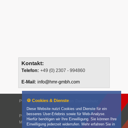
Kontakt:
Telefon:
+49 (0) 2307 - 994860
E-Mail:
info@hmr-gmbh.com
🍪 Cookies & Dienste
Produkte
News
Unternehmen
Datenschutz
Diese Website nutzt Cookies und Dienste für ein
besseres User-Erlebnis sowie für Web-Analyse.
Presse
Downloads
Produkt-Filme
Hierfür benötigen wir Ihre Einwilligung. Sie können Ihre
Mietbedingungen
Einwilligung jederzeit widerrufen. Mehr erfahren Sie in