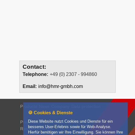
Contact:
Telephone:
+49 (0) 2307 - 994860
Email:
info@hmr-gmbh.com
Products
News
Company
Data protection
🍪 Cookies & Dienste
Diese Website nutzt Cookies und Dienste für ein
Press
Downloads
Product films
besseres User-Erlebnis sowie für Web-Analyse.
Rental conditions
Hierfür benötigen wir Ihre Einwilligung. Sie können Ihre