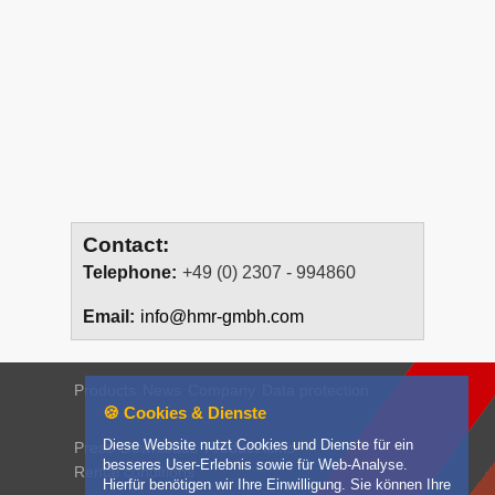
Contact:
Telephone:
+49 (0) 2307 - 994860
Email:
info@hmr-gmbh.com
Products
News
Company
Data protection
🍪 Cookies & Dienste
Diese Website nutzt Cookies und Dienste für ein
Press
Downloads
Product films
besseres User-Erlebnis sowie für Web-Analyse.
Rental conditions
Hierfür benötigen wir Ihre Einwilligung. Sie können Ihre