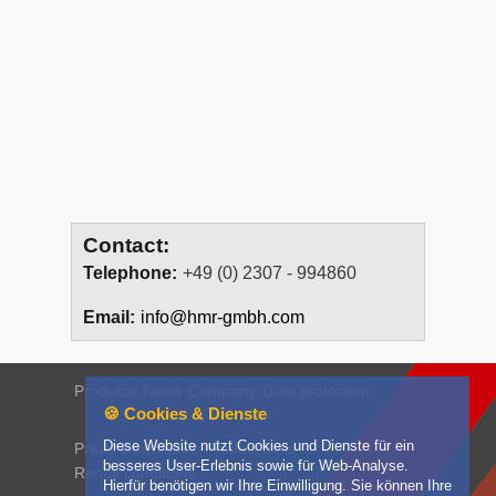
Contact:
Telephone:
+49 (0) 2307 - 994860
Email:
info@hmr-gmbh.com
Products
News
Company
Data protection
🍪 Cookies & Dienste
Diese Website nutzt Cookies und Dienste für ein
Press
Downloads
Product films
besseres User-Erlebnis sowie für Web-Analyse.
Rental conditions
Hierfür benötigen wir Ihre Einwilligung. Sie können Ihre