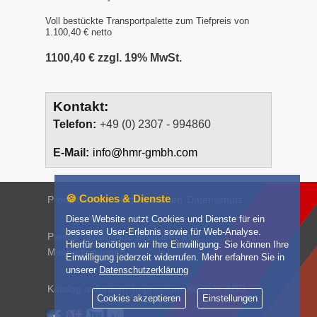
Voll bestückte Transportpalette zum Tiefpreis von
1.100,40 € netto
1100,40 € zzgl. 19% MwSt.
Kontakt:
Telefon:
+49 (0) 2307 - 994860
E-Mail:
info@hmr-gmbh.com
🍪 Cookies & Dienste
Produkte
News
Unternehmen
Datenschutz
Diese Website nutzt Cookies und Dienste für ein
besseres User-Erlebnis sowie für Web-Analyse.
Presse
Downloads
Produkt-Filme
Hierfür benötigen wir Ihre Einwilligung. Sie können Ihre
Mietbedingungen
Einwilligung jederzeit widerrufen. Mehr erfahren Sie in
unserer
Datenschutzerklärung
Katalog anfordern
Impressum
Kontakt
AGB
Cookies akzeptieren
Einstellungen