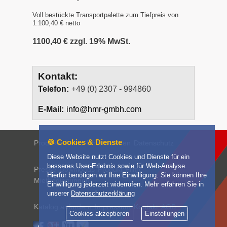
Voll bestückte Transportpalette zum Tiefpreis von
1.100,40 € netto
1100,40 € zzgl. 19% MwSt.
Kontakt:
Telefon:
+49 (0) 2307 - 994860
E-Mail:
info@hmr-gmbh.com
🍪 Cookies & Dienste
Produkte
News
Unternehmen
Datenschutz
Diese Website nutzt Cookies und Dienste für ein
besseres User-Erlebnis sowie für Web-Analyse.
Presse
Downloads
Produkt-Filme
Hierfür benötigen wir Ihre Einwilligung. Sie können Ihre
Mietbedingungen
Einwilligung jederzeit widerrufen. Mehr erfahren Sie in
unserer
Datenschutzerklärung
Katalog anfordern
Impressum
Kontakt
AGB
Cookies akzeptieren
Einstellungen