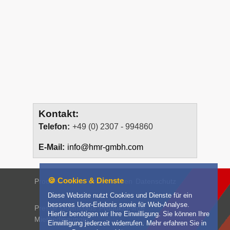
Kontakt:
Telefon:
+49 (0) 2307 - 994860
E-Mail:
info@hmr-gmbh.com
🍪 Cookies & Dienste
Produkte
News
Unternehmen
Datenschutz
Diese Website nutzt Cookies und Dienste für ein
besseres User-Erlebnis sowie für Web-Analyse.
Presse
Downloads
Produkt-Filme
Hierfür benötigen wir Ihre Einwilligung. Sie können Ihre
Mietbedingungen
Einwilligung jederzeit widerrufen. Mehr erfahren Sie in