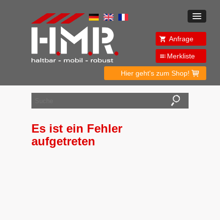
Anfrage
Merkliste
Hier geht's zum Shop!
Es ist ein Fehler
aufgetreten