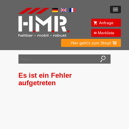
Anfrage
Merkliste
Hier geht's zum Shop!
Es ist ein Fehler
aufgetreten