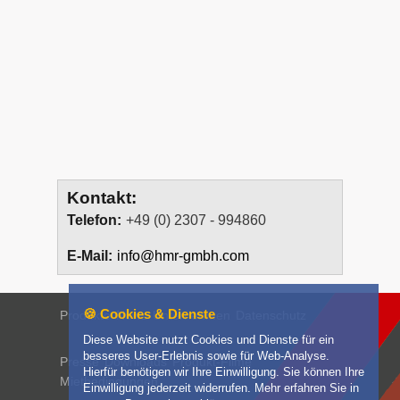
Kontakt:
Telefon:
+49 (0) 2307 - 994860
E-Mail:
info@hmr-gmbh.com
🍪 Cookies & Dienste
Produkte
News
Unternehmen
Datenschutz
Diese Website nutzt Cookies und Dienste für ein
besseres User-Erlebnis sowie für Web-Analyse.
Presse
Downloads
Produkt-Filme
Hierfür benötigen wir Ihre Einwilligung. Sie können Ihre
Mietbedingungen
Einwilligung jederzeit widerrufen. Mehr erfahren Sie in