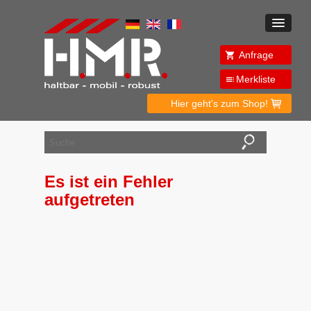
Anfrage
Merkliste
Hier geht's zum Shop!
Es ist ein Fehler
aufgetreten