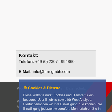
Kontakt:
Telefon:
+49 (0) 2307 - 994860
E-Mail:
info@hmr-gmbh.com
🍪 Cookies & Dienste
Produkte
News
Unternehmen
Datenschutz
Diese Website nutzt Cookies und Dienste für ein
besseres User-Erlebnis sowie für Web-Analyse.
Presse
Downloads
Produkt-Filme
Hierfür benötigen wir Ihre Einwilligung. Sie können Ihre
Mietbedingungen
Einwilligung jederzeit widerrufen. Mehr erfahren Sie in