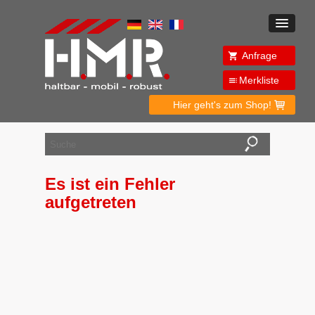
Anfrage
Merkliste
Hier geht's zum Shop!
Es ist ein Fehler
aufgetreten