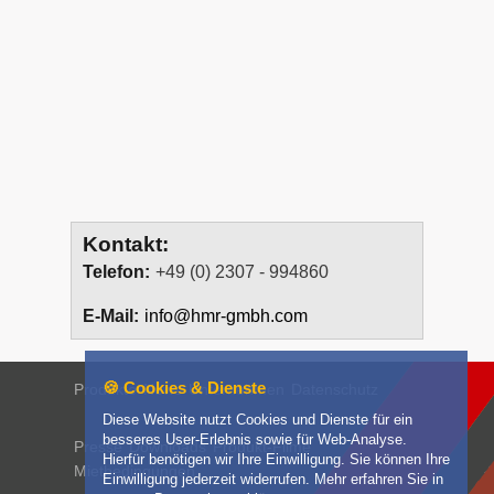
Kontakt:
Telefon:
+49 (0) 2307 - 994860
E-Mail:
info@hmr-gmbh.com
🍪 Cookies & Dienste
Produkte
News
Unternehmen
Datenschutz
Diese Website nutzt Cookies und Dienste für ein
besseres User-Erlebnis sowie für Web-Analyse.
Presse
Downloads
Produkt-Filme
Hierfür benötigen wir Ihre Einwilligung. Sie können Ihre
Mietbedingungen
Einwilligung jederzeit widerrufen. Mehr erfahren Sie in