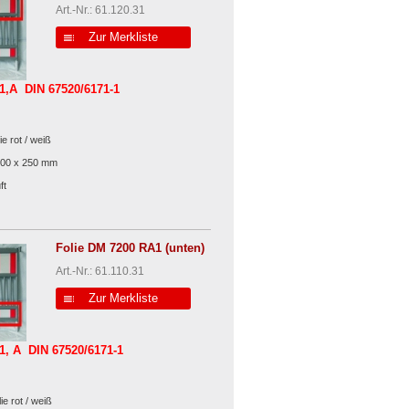
Art.-Nr.: 61.120.31
Zur Merkliste
 1,A DIN 67520/6171-1
ie rot / weiß
000 x 250 mm
ft
Folie DM 7200 RA1 (unten)
Art.-Nr.: 61.110.31
Zur Merkliste
1, A DIN 67520/6171-1
ie rot / weiß