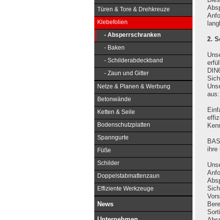
Absp
Türen & Tore & Drehkreuze
Anfo
Klebefolien
lang
- Absperrschranken
2. S
- Baken
Unse
- Schilderabdeckband
erfü
DIN6
- Zaun und Gitter
Sich
Unse
Netze & Planen & Werbung
aus:
Betonwände
Einf
Ketten & Seile
effi
Bodenschutzplatten
Kenn
Spanngurte
BASt
ihre
Füße
Schilder
Unse
Anfo
Doppelstabmattenzaun
Absp
Sich
Effiziente Werkzeuge
Vors
News
Bere
Sort
Unternehmen
Absp