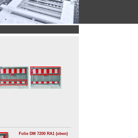
ASt geprüfte
BASt geprüfte
olie RA 1 für
Folie RA 2 für
gen
arrieren unten
Absturzsicherungen
oben
Folie DM 7200 RA1 (oben)