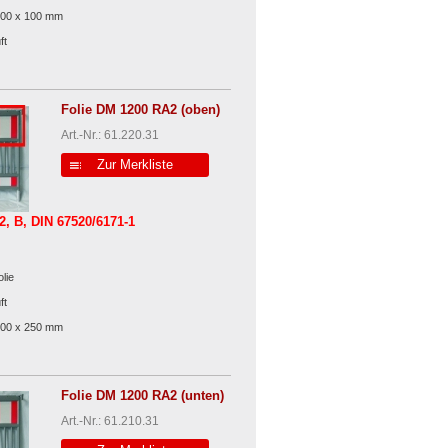
000 x 100 mm
ft
Folie DM 1200 RA2 (oben)
Art.-Nr.: 61.220.31
Zur Merkliste
2, B, DIN 67520/6171-1
lie
ft
000 x 250 mm
Folie DM 1200 RA2 (unten)
Art.-Nr.: 61.210.31