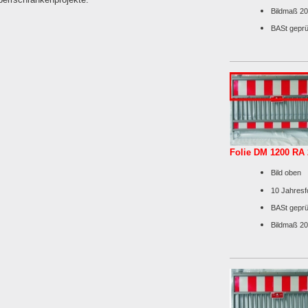
Bildmaß 2
BASt geprü
Folie DM 1200 RA 
Bild oben
10 Jahresfo
BASt geprü
Bildmaß 2