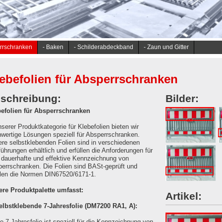
errschranken
- Baken
- Schilderabdeckband
- Zaun und Gitter
ebefolien für Absperrschranken
schreibung:
Bilder:
efolien für Absperrschranken
nserer Produktkategorie für Klebefolien bieten wir
wertige Lösungen speziell für Absperrschranken.
re selbstklebenden Folien sind in verschiedenen
ührungen erhältlich und erfüllen die Anforderungen für
BASt geprüfte
B
 dauerhafte und effektive Kennzeichnung von
Folie RA 1 für
F
errschranken. Die Folien sind BASt-geprüft und
Absturzsicherun
B
llen die Normen DIN67520/6171-1.
oben
BASt geprüfte
re Produktpalette umfasst:
Artikel:
Folie RA 2 für
elbstklebende 7-Jahresfolie (DM7200 RA1, A):
Barrierenunten
e 7-Jahresfolie ist speziell für die Kennzeichnung von