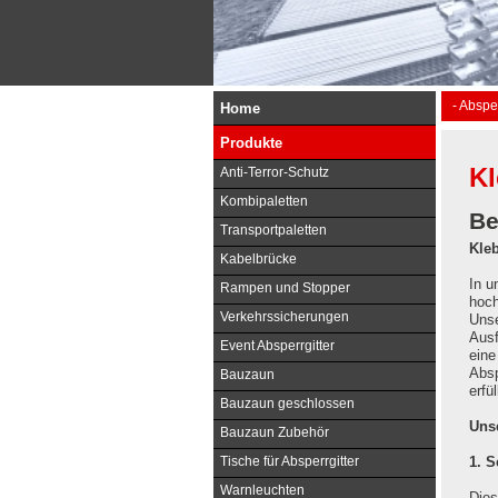
- Absp
Home
Produkte
Kl
Anti-Terror-Schutz
Kombipaletten
Be
Transportpaletten
Kleb
Kabelbrücke
In u
Rampen und Stopper
hoch
Verkehrssicherungen
Unse
Ausf
Event Absperrgitter
eine
Absp
Bauzaun
erfü
Bauzaun geschlossen
Unse
Bauzaun Zubehör
Tische für Absperrgitter
1. S
Warnleuchten
Dies