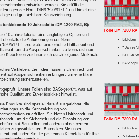
errschranken entwickelt worden. Sie erfüllt die
rderungen der Norm DIN67520/6171-1 und bietet eine
lebige und gut sichtbare Kennzeichnung.
elbstklebende 10-Jahresfolie (DM 1200 RA2, B):
Folie DM 7200 RA
re 10-Jahresfolie ist eine langlebigere Option und
llt ebenfalls die Anforderungen der Norm
Bild oben
7520/6171-1. Sie bietet eine erhöhte Haltbarkeit und
7 Jahresfol
tbarkeit, um die Absperrschranken zu kennzeichnen.
re Klebefolien zeichnen sich durch folgende Merkmale
Bildmaß 2
BASt geprü
aches Verkleben: Die Folien lassen sich einfach und
zient auf Absperrschranken anbringen, um eine klare
zeichnung sicherzustellen.
-geprüft: Unsere Folien sind BASt-geprüft, was auf
 hohe Qualität und Zuverlässigkeit hinweist.
re Produkte sind speziell darauf ausgerichtet, die
rderungen an die Kennzeichnung von
errschranken zu erfüllen. Sie bieten Haltbarkeit und
tbarkeit, um die Sicherheit und die Einhaltung von
Folie DM 7200 RA 
chriften auf Baustellen und anderen abgesperrten
Bild unten
ichen zu gewährleisten. Entdecken Sie unser
iment und finden Sie die passenden Klebefolien für Ihre
7-Jahresfol
errschrankenprojekte.