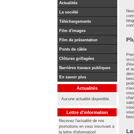
Actualités
Nous
La société
conn
lang
Téléchargements
conn
Film d'images
Pl
Film de présentation
Ponts de câble
Pren
Clôtures grillagées
occa
d'év
Barrières travaux publiques
et a
déro
En savoir plus
beso
prob
Actualités
n'av
vous
chan
Aucune actualité disponible.
sati
vous
vous
Lettre d'information
beso
Recevez l'actualité de nos
promotions en vous inscrivant à
La
la lettre d'information!