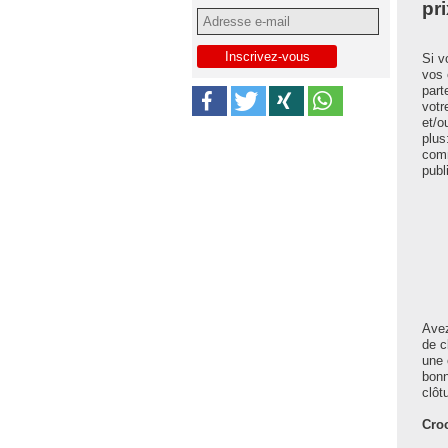
pr
Si v
vos 
part
votr
et/o
plus
comm
publ
Avez
de c
une 
bonn
clôt
Croc