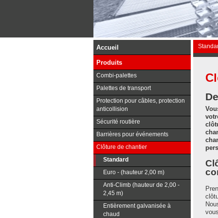
Standa
Accueil
Euro - 
Produits
Cl
Combi-palettes
Palettes de transport
De
Protection pour câbles, protection
Vou
anticollision
votr
Sécurité routière
clôt
chan
Barrières pour événements
chan
Clôture de chantier
per
Standard
Cl
co
Euro - (hauteur 2,00 m)
Anti-Climb (hauteur de 2,00 -
Pren
2,45 m)
clôt
Nous
Entièrement galvanisée à
vous
chaud