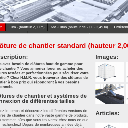
rd
Euro - (hauteur 2,00 m)
Anti-Climb (hauteur de 2,00 - 2,45 m)
Entièrem
(hauteur 1,20 m)
Réhaussement 2,45 m - 3,20 m
Clôture de chantier miniatu
ôture de chantier standard (hauteur 2,0
scription:
Images:
s avez besoin de clôtures haut de gamme pour
e chantier? Vous aimeriez louer ou acheter des
ures testées et perfectionnées pour sécuriser votre
tier? Chez H.M.R. vous trouverez des clôtures de
tier à bon prix qui répondront à vos besoins
sonnels.
ôtures de chantier et systèmes de
nnexion de différentes tailles
ez le temps et découvrez les différentes versions de
Articles:
ures de chantier dans notre vaste gamme de produits.
 sommes sûrs que vous trouverez chez nous ce que
 recherchez! Depuis de nombreuses années déjà,