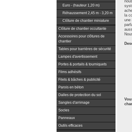
nous
Euro - (hauteur 1,20 m)
syst
ache
Réhaussement 2,45 m - 3,20 m
la c
une 
Clôture de chantier miniature
parf
Clôture de chantier occultante
auss
Nous
Accessoires pour clôtures de
chantier
Desc
Tables pour barrières de sécurité
Lampes d'avertissement
Portes & portails & tourniquets
Films adhésifs
Filets & bâches & publicité
Parois en béton
Dalles de protection du sol
Vous
Sangles d'arrimage
chan
Socles
Panneaux
Outils efficaces