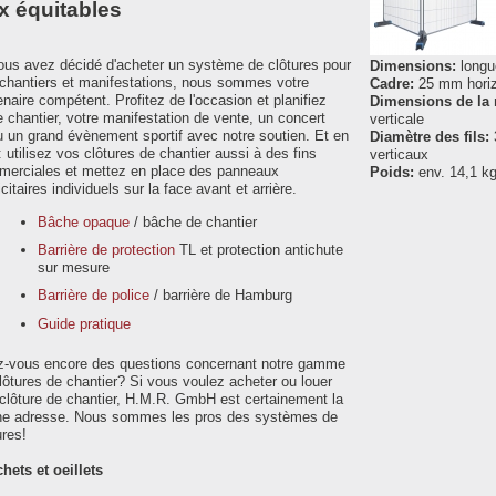
ix équitables
ous avez décidé d'acheter un système de clôtures pour
Dimensions:
longu
chantiers et manifestations, nous sommes votre
Cadre:
25 mm horiz
enaire compétent. Profitez de l'occasion et planifiez
Dimensions de la 
e chantier, votre manifestation de vente, un concert
verticale
u un grand évènement sportif avec notre soutien. Et en
Diamètre des fils:
: utilisez vos clôtures de chantier aussi à des fins
verticaux
erciales et mettez en place des panneaux
Poids:
env. 14,1 k
icitaires individuels sur la face avant et arrière.
Bâche opaque
/ bâche de chantier
Barrière de protection
TL et protection antichute
sur mesure
Barrière de police
/ barrière de Hamburg
Guide pratique
-vous encore des questions concernant notre gamme
lôtures de chantier? Si vous voulez acheter ou louer
clôture de chantier, H.M.R. GmbH est certainement la
e adresse. Nous sommes les pros des systèmes de
ures!
hets et oeillets