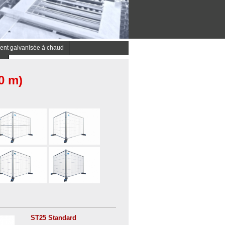
ent galvanisée à chaud
re
0 m)
ST25 Standard