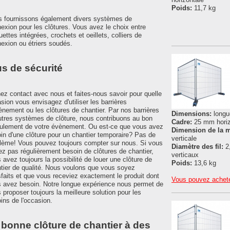
Poids:
11,7 kg
 fournissons également divers systèmes de
exion pour les clôtures. Vous avez le choix entre
uettes intégrées, crochets et oeillets, colliers de
exion ou étriers soudés.
us de sécurité
ez contact avec nous et faites-nous savoir pour quelle
sion vous envisagez d'utiliser les barrières
ènement ou les clôtures de chantier. Par nos barrières
Dimensions:
longu
utres systèmes de clôture, nous contribuons au bon
Cadre:
25 mm horiz
ulement de votre évènement. Ou est-ce que vous avez
Dimension de la m
in d'une clôture pour un chantier temporaire? Pas de
verticale
lème! Vous pouvez toujours compter sur nous. Si vous
Diamètre des fil:
2
ez pas régulièrement besoin de clôtures de chantier,
verticaux
 avez toujours la possibilité de louer une clôture de
Poids:
13,6 kg
tier de qualité. Nous voulons que vous soyez
sfaits et que vous receviez exactement le produit dont
Vous pouvez achete
 avez besoin. Notre longue expérience nous permet de
 proposer toujours la meilleure solution pour les
ins de l'occasion.
 bonne clôture de chantier à des