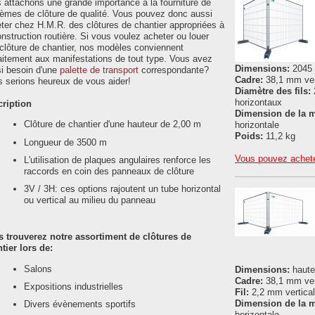
 attachons une grande importance à la fourniture de
èmes de clôture de qualité. Vous pouvez donc aussi
ter chez H.M.R. des clôtures de chantier appropriées à
onstruction routière. Si vous voulez acheter ou louer
clôture de chantier, nos modèles conviennent
aitement aux manifestations de tout type. Vous avez
Dimensions:
2045
i besoin d'une
palette de transport
correspondante?
Cadre:
38,1 mm vert
 serions heureux de vous aider!
Diamètre des fils:
horizontaux
ription
Dimension de la m
Clôture de chantier d'une hauteur de 2,00 m
horizontale
Poids:
11,2 kg
Longueur de 3500 m
Vous pouvez achete
L'utilisation de plaques angulaires renforce les
raccords en coin des panneaux de clôture
3V / 3H: ces options rajoutent un tube horizontal
ou vertical au milieu du panneau
 trouverez notre assortiment de clôtures de
tier lors de:
Salons
Dimensions:
haute
Cadre:
38,1 mm vert
Expositions industrielles
Fil:
2,2 mm vertical
Dimension de la m
Divers évènements sportifs
horizontale