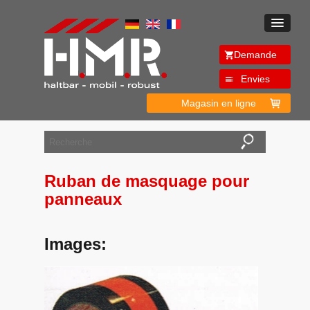
Demande
Envies
Magasin en ligne
Ruban de masquage pour
panneaux
Images: