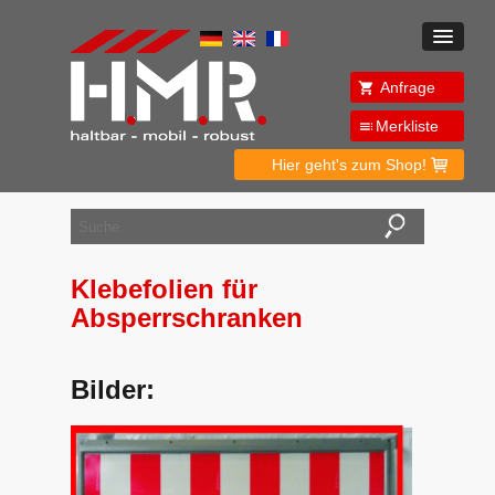
Anfrage
Merkliste
Hier geht's zum Shop!
Klebefolien für
Absperrschranken
Bilder: