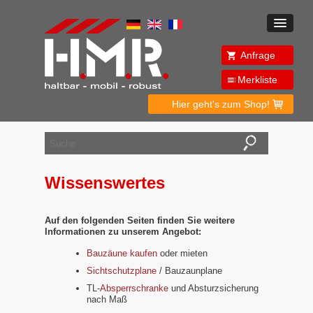
Anfrage
Merkliste
Hier geht's zum Shop!
Wissenswertes
Auf den folgenden Seiten finden Sie weitere
Informationen zu unserem Angebot:
Bauzäune kaufen
oder mieten
Sichtschutzplane
/ Bauzaunplane
TL-
Absperrschranke
und Absturzsicherung
nach Maß