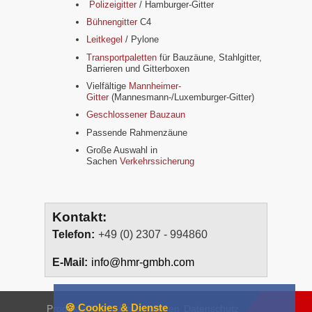
Polizeigitter
/ Hamburger-Gitter
Bühnengitter
C4
Leitkegel
/ Pylone
Transportpaletten
für Bauzäune, Stahlgitter,
Barrieren und Gitterboxen
Vielfältige
Mannheimer-
Gitter
(Mannesmann-/Luxemburger-Gitter)
Geschlossener Bauzaun
Passende Rahmenzäune
Große Auswahl in
Sachen
Verkehrssicherung
Kontakt:
Telefon:
+49 (0) 2307 - 994860
E-Mail:
info@hmr-gmbh.com
🍪 Cookies & Dienste
Produkte
News
Unternehmen
Datenschutz