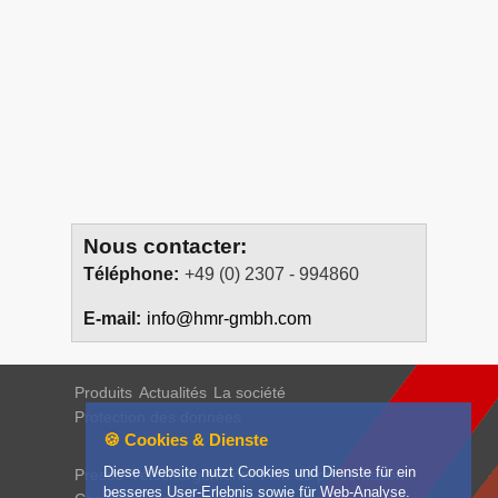
Nous contacter:
Téléphone:
+49 (0) 2307 - 994860
E-mail:
info@hmr-gmbh.com
Produits
Actualités
La société
Protection des données
🍪 Cookies & Dienste
Diese Website nutzt Cookies und Dienste für ein
Presse
Téléchargements
Film de présentation
besseres User-Erlebnis sowie für Web-Analyse.