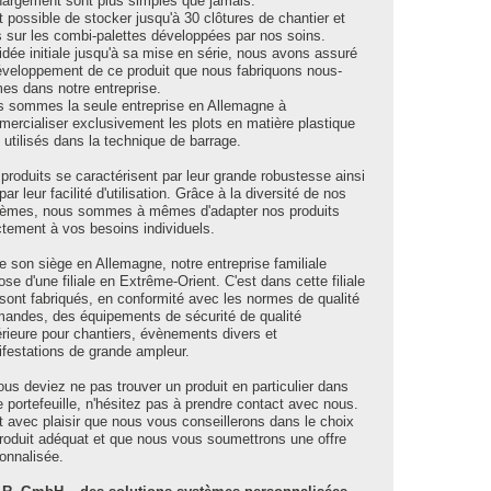
argement sont plus simples que jamais.
st possible de stocker jusqu'à 30 clôtures de chantier et
s sur les combi-palettes développées par nos soins.
'idée initiale jusqu'à sa mise en série, nous avons assuré
éveloppement de ce produit que nous fabriquons nous-
s dans notre entreprise.
 sommes la seule entreprise en Allemagne à
ercialiser exclusivement les plots en matière plastique
utilisés dans la technique de barrage.
produits se caractérisent par leur grande robustesse ainsi
par leur facilité d'utilisation. Grâce à la diversité de nos
èmes, nous sommes à mêmes d'adapter nos produits
tement à vos besoins individuels.
e son siège en Allemagne, notre entreprise familiale
ose d'une filiale en Extrême-Orient. C'est dans cette filiale
sont fabriqués, en conformité avec les normes de qualité
mandes, des équipements de sécurité de qualité
rieure pour chantiers, évènements divers et
festations de grande ampleur.
ous deviez ne pas trouver un produit en particulier dans
e portefeuille, n'hésitez pas à prendre contact avec nous.
t avec plaisir que nous vous conseillerons dans le choix
roduit adéquat et que nous vous soumettrons une offre
onnalisée.