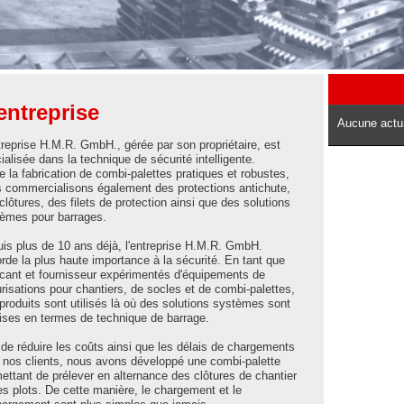
entreprise
Aucune actua
treprise H.M.R. GmbH., gérée par son propriétaire, est
ialisée dans la technique de sécurité intelligente.
e la fabrication de combi-palettes pratiques et robustes,
 commercialisons également des protections antichute,
clôtures, des filets de protection ainsi que des solutions
èmes pour barrages.
is plus de 10 ans déjà, l'entreprise H.M.R. GmbH.
rde la plus haute importance à la sécurité. En tant que
icant et fournisseur expérimentés d'équipements de
risations pour chantiers, de socles et de combi-palettes,
produits sont utilisés là où des solutions systèmes sont
ises en termes de technique de barrage.
 de réduire les coûts ainsi que les délais de chargements
 nos clients, nous avons développé une combi-palette
ettant de prélever en alternance des clôtures de chantier
es plots. De cette manière, le chargement et le