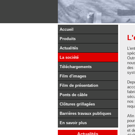
Accueil
L'
Produits
Actualités
L'en
spéc
La société
Outr
nous
Téléchargements
des 
syst
Film d'images
Depu
Film de présentation
acco
fabr
Ponts de câble
sécu
nos 
Clôtures grillagées
requ
Barrières travaux publiques
Afin
pour
En savoir plus
perm
et d
Actualités