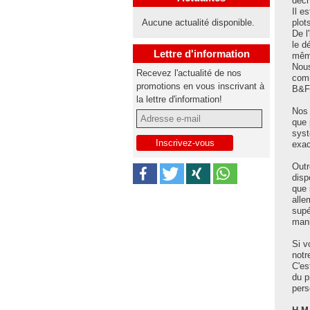
déch
Il e
Aucune actualité disponible.
plot
De l
le d
Lettre d'information
même
Nous
Recevez l'actualité de nos
comm
promotions en vous inscrivant à
B&F 
la lettre d'information!
Nos 
que 
syst
exac
Outr
disp
que 
alle
supé
mani
Si v
notr
C'es
du p
pers