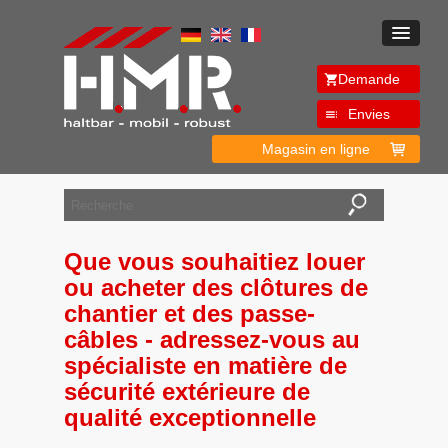
Demande
Envies
Magasin en ligne
Que vous souhaitiez louer
ou acheter des clôtures de
chantier et des passe-
câbles - adressez-vous au
spécialiste en matière de
sécurité extérieure de
qualité exceptionnelle