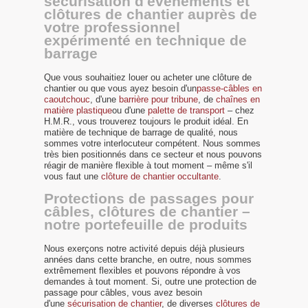
sécurisation d'évènements et
clôtures de chantier auprès de
votre professionnel
expérimenté en technique de
barrage
Que vous souhaitiez louer ou acheter une clôture de
chantier ou que vous ayez besoin d'un
passe-câbles en
caoutchouc
, d'une
barrière pour tribune
, de
chaînes en
matière plastique
ou d'une
palette de transport
– chez
H.M.R., vous trouverez toujours le produit idéal. En
matière de technique de barrage de qualité, nous
sommes votre interlocuteur compétent. Nous sommes
très bien positionnés dans ce secteur et nous pouvons
réagir de manière flexible à tout moment – même s'il
vous faut une
clôture de chantier occultante
.
Protections de passages pour
câbles, clôtures de chantier –
notre portefeuille de produits
Nous exerçons notre activité depuis déjà plusieurs
années dans cette branche, en outre, nous sommes
extrêmement flexibles et pouvons répondre à vos
demandes à tout moment. Si, outre une protection de
passage pour câbles, vous avez besoin
d'une
sécurisation de chantier
, de diverses
clôtures de