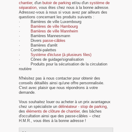
chantier
, d'un
butoir de parking
et/ou d'un
système de
séparation
, vous êtes chez nous à la bonne adresse.
Adressez-vous à nous si vous avez par ailleurs des
questions concernant les produits suivants :
· Barrières de ville Luxembourg
·
Barrières de ville Hambourg
·
Barrières de ville Mannheim
· Barrières Mannesmann
· Divers
passe-câbles
· Barrières d'arrêt
· Combi-palettes
·
Système d'écluse (à plusieurs files)
· Cônes de guidage/signalisation
· Produits pour la sécurisation de la circulation
routière
N'hésitez pas à nous contacter pour obtenir des
conseils détaillés ainsi qu'une offre personnalisée.
C'est avec plaisir que nous répondrons à votre
demande.
Vous souhaitez louer ou acheter à un prix avantageux
chez un spécialiste un
délinéateur - stop de parking
,
des
éléments de clôture de chantier
, des bâches
d'occultation ainsi que des passe-câbles – chez
H.M.R., vous êtes à la bonne adresse !