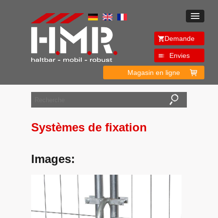
Demande
Envies
Magasin en ligne
Systèmes de fixation
Images: