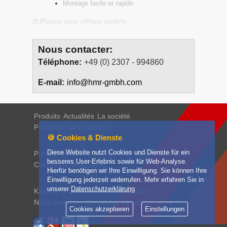
Montage facile et rapide
2) Plaque pour clôture mobile
Peu encombrante
Nous contacter:
Sans rebord dérangeant
Téléphone:
+49 (0) 2307 - 994860
3) Plaque de base
E-mail:
info@hmr-gmbh.com
4) Ancre de sol
Pour la fixation de la clôture en terre
Deux manchons de logement pour tubes de
Produits
Actualités
La société
clôture
Protection des données
🍪 Cookies & Dienste
Diese Website nutzt Cookies und Dienste für ein
Presse
Téléchargements
Film de présentation
besseres User-Erlebnis sowie für Web-Analyse.
Conditions de location
Hierfür benötigen wir Ihre Einwilligung. Sie können Ihre
Einwilligung jederzeit widerrufen. Mehr erfahren Sie in
unserer
Datenschutzerklärung
Katalog anfordern
Mentions légales
Nous contacter
Conditions générales de vente
Cookies akzeptieren
Einstellungen