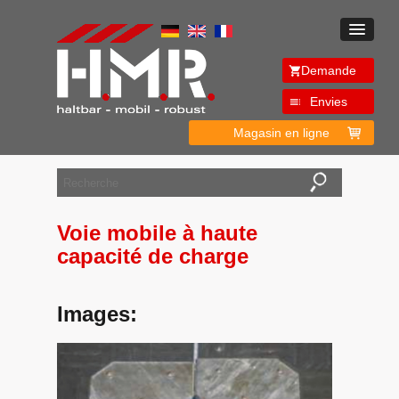
Demande
Envies
Magasin en ligne
Voie mobile à haute
capacité de charge
Images: