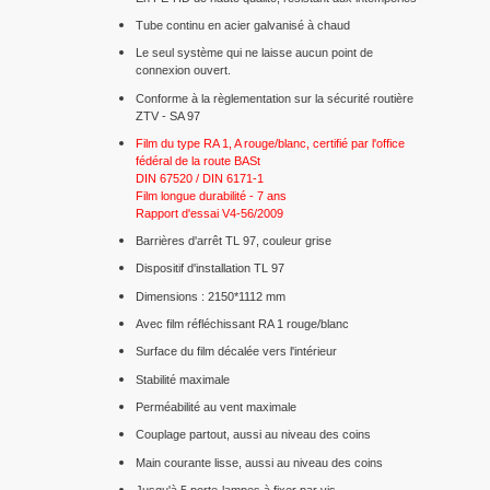
Tube continu en acier galvanisé à chaud
Le seul système qui ne laisse aucun point de
connexion ouvert.
Conforme à la règlementation sur la sécurité routière
ZTV - SA 97
Film du type RA 1, A rouge/blanc, certifié par l'office
fédéral de la route BASt
DIN 67520 / DIN 6171-1
Film longue durabilité - 7 ans
Rapport d'essai V4-56/2009
Barrières d'arrêt TL 97, couleur grise
Dispositif d'installation TL 97
Dimensions : 2150*1112 mm
Avec film réfléchissant RA 1 rouge/blanc
Surface du film décalée vers l'intérieur
Stabilité maximale
Perméabilité au vent maximale
Couplage partout, aussi au niveau des coins
Main courante lisse, aussi au niveau des coins