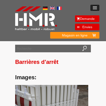
Demande
Envies
Magasin en ligne
Barrières d'arrêt
Images: