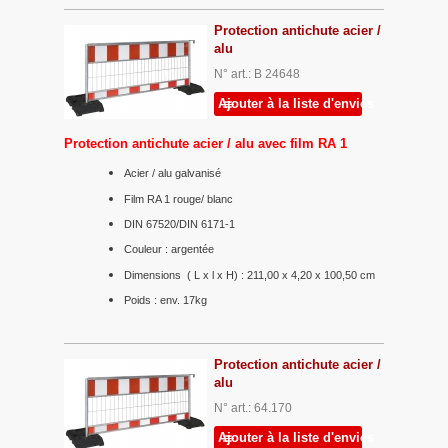
Protection antichute acier /
alu
N° art.: B 24648
Ajouter à la liste d'envies
Protection antichute acier / alu avec film RA 1
Acier / alu galvanisé
Film RA 1 rouge/ blanc
DIN 67520/DIN 6171-1
Couleur : argentée
Dimensions ( L x l x H) : 211,00 x 4,20 x 100,50 cm
Poids : env. 17kg
Protection antichute acier /
alu
N° art.: 64.170
Ajouter à la liste d'envies