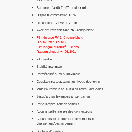
ZTV - SA 97
Barrières d'arrêt TL 97, couleur grise
Dispositif d'installation TL 97
Dimensions : 2150*1112 mm
Avec film réfléchissant RA 2 rouge/blanc
Film du type RA 2, B rouge/blanc
DIN 67520 / DIN 6171-1
Film longue durabilité - 10 ans
Rapport d'essai V4-01/2011
Film rentré
Stabilité maximale
Perméabilité au vent maximale
Couplage partout, aussi au niveau des coins
Main courante lisse, aussi au niveau des coins
Jusqu'à 5 porte-lampes à fixer par vis
Porte-lampes sont disponibles
Aucune saillie latérale des connecteurs
Aucun besoin de tourner l'élément lors du
chargement/déchargement
Boutons d'empilage