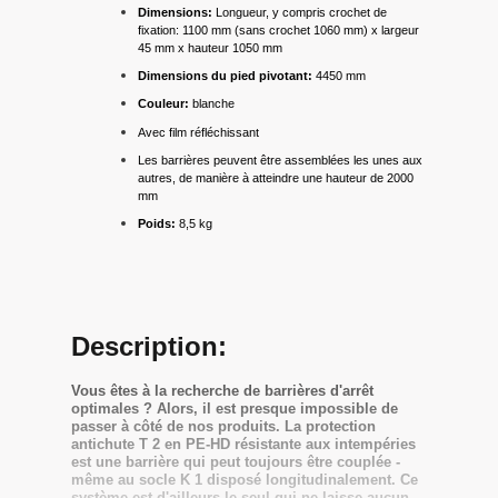
Dimensions:
Longueur, y compris crochet de
fixation: 1100 mm (sans crochet 1060 mm) x largeur
45 mm x hauteur 1050 mm
Dimensions du pied pivotant:
4450 mm
Couleur:
blanche
Avec film réfléchissant
Les barrières peuvent être assemblées les unes aux
autres, de manière à atteindre une hauteur de 2000
mm
Poids:
8,5 kg
Description:
Vous êtes à la recherche de barrières d'arrêt
optimales ? Alors, il est presque impossible de
passer à côté de nos produits. La protection
antichute T 2 en PE-HD résistante aux intempéries
est une barrière qui peut toujours être couplée -
même au socle K 1 disposé longitudinalement. Ce
système est d'ailleurs le seul qui ne laisse aucun