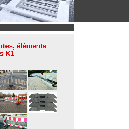
utes, éléments
es K1
ocle K1
K1 mis en
nstallé avec
place
rotections
longitudinalement
ntichute et
pour barrières
ulti-socles K1
Multi-socle K1
alises de
n assemblage
empilé
uidage