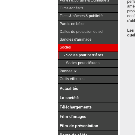
Portes & portails & tourniquets
perf
amél
Films adhésifs
prop
conf
Filets & bâches & publicité
d'ut
Parois en béton
Les 
Dalles de protection du sol
quel
Sangles d'arrimage
Socles
- Socles pour barrières
- Socles pour clôtures
Panneaux
Outils efficaces
Actualités
La société
Téléchargements
Film d'images
Film de présentation