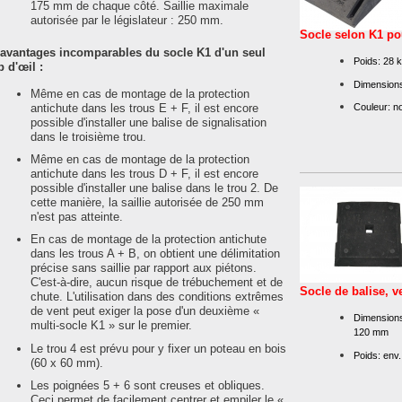
socles K1, sans risque
175 mm de chaque côté. Saillie maximale
les protections antichut
autorisée par le législateur : 250 mm.
être montées sur un seul
Socle selon K1 po
 avantages incomparables du socle K1 d'un seul
Une autre particularité
Poids: 28 
 d'œil :
protections antichutes 
Dimensions
socle K1, ce qui évite 
Même en cas de montage de la protection
Les balises de signalis
antichute dans les trous E + F, il est encore
Couleur: no
différents sur le nouvea
possible d'installer une balise de signalisation
également disponible s
dans le troisième trou.
de signalisation sur le 
Même en cas de montage de la protection
Il est aussi évident qu
antichute dans les trous D + F, il est encore
et un compartiment de b
possible d'installer une balise dans le trou 2. De
cette manière, la saillie autorisée de 250 mm
Il ne faut pas oublier d
n'est pas atteinte.
empilable de part sa co
automatique.
En cas de montage de la protection antichute
Pour le retirer, il suffit 
dans les trous A + B, on obtient une délimitation
retirer d'une seule main 
précise sans saillie par rapport aux piétons.
Lors du chargement, il 
C'est-à-dire, aucun risque de trébuchement et de
Socle de balise, v
uns sur les autres, le 
chute. L'utilisation dans des conditions extrêmes
Les socles standards K
de vent peut exiger la pose d'un deuxième «
Dimensions
beaucoup plus difficile
multi-socle K1 » sur le premier.
120 mm
lors du chargement. Le
Le trou 4 est prévu pour y fixer un poteau en bois
temps et d'économie pa
Poids: env.
(60 x 60 mm).
Le nouveau Multi socle 
Les poignées 5 + 6 sont creuses et obliques.
très robuste et ne sé
Ceci permet de facilement centrer et empiler le «