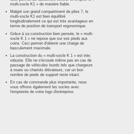
véhicules lourds tels q
multi-socle K1 » de manière fiable.
élévateurs.
Malgré son grand compartiment de piles 7, le
En raison de sa garde a
multi-socle K1 est bien équilibré
au vent, le sable peut 
longitudinalement ce qui est très avantageux en
terme de position de transport ergonomique.
Grâce à sa construction bien pensée, le « multi-
socle K 1 » ne repose que sur ses pieds aux
coins. Ceci permet d'obtenir une charge de
basculement maximale.
La construction du « multi-socle K 1 » est très
robuste. Elle ne s'écroule même pas en cas de
passage de véhicules lourds tels que chargeurs
à roues ou chariots élévateurs, car un bon
nombre de pieds de support reste intact.
En cas de commande plus importante, nous
vous offrons également les socles avec
l'empreinte de votre logo d'entreprise.