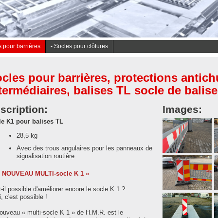
s pour barrières
- Socles pour clôtures
cles pour barrières, protections antich
termédiaires, balises TL socle de balis
scription:
Images:
le K1 pour balises TL
28,5 kg
Avec des trous angulaires pour les panneaux de
signalisation routière
Multi-socle K1
S
disposé
i
« NOUVEAU MULTI-socle K 1 »
longitudinalement
p
t-il possible d'améliorer encore le socle K 1 ?
a
i, c'est possible !
plusieurs
M
b
possibilités de
e
ouveau « multi-socle K 1 » de H.M.R. est le
g