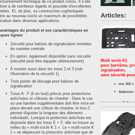
raccordement
d
ectionnement technique de ce produit connu. Il a été
ioré à de nombreux égards et possède d'excellentes
dans le multi-
Multi-socle K1
P
riétés. Et, de plus, sa construction sophistiquée
socle K1
Articles:
ère au nouveau socle un maximum de possibilités
avec balise à 2
a
ilisation dans diverses applications.
embouts
b
avantages du produit et ses caractéristiques en
g
ques lignes:
r
Sécurité pour balises de signalisation montées
m
de manière centrale
En option, également disponible sans sécurité
Multi socle K1
(sécurité peut être équipée ultérieurement)
pour barrières, pr
À monter aussi dans les trous 2 et 3 (voir
signalisation,
l'illustration de la sécurité 1)
sans sécurité pour
Trois points de blocage pour balises de
env. 800 
signalisation
épaisseur:
Trous A - F (6 en tout) prévus pour protections
antichutes et clôtures de chantier - Dans le cas
​Les nouveaux Multi soc
où une barrière supplémentaire doit être mise en
accessibles sur la combi
place devant une clôture de chantier, le trou C
qu'ils peuvent être cha
permet d'ajuster la longueur des éléments
sous les protections ant
individuels. Lorsque la protection antichute est
disposée dans les trous E + F, elle se trouve au
Les protections antich
milieu du « multi-socle K 1 ». Le « multi-socle K
longitudinalement ou t
1 » ne dépassant la protection antichute que de