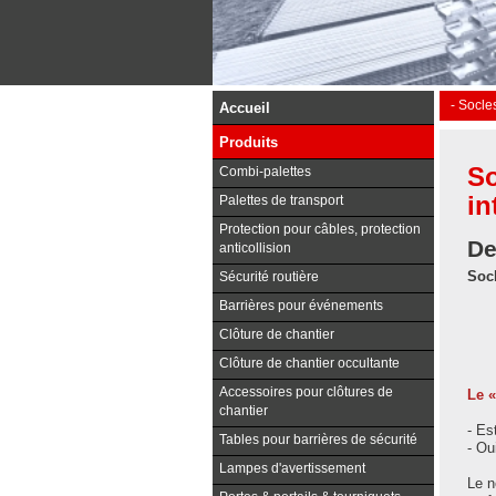
- Socle
Accueil
Produits
So
Combi-palettes
in
Palettes de transport
Protection pour câbles, protection
De
anticollision
Soc
Sécurité routière
Barrières pour événements
Clôture de chantier
Clôture de chantier occultante
Accessoires pour clôtures de
Le 
chantier
- Es
Tables pour barrières de sécurité
- Ou
Lampes d'avertissement
Le n