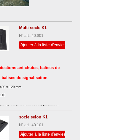
'angle
rotection
ntichute et
alise de
Multi socle K1
uidage
N° art.: 40.001
accordées au
Ajouter à la liste d'envies
ulti-socle K1
otections antichutes, balises de
 balises de signalisation
x 400 x 120 mm
 110
les K1 ont leur place et sont facilement
palette KP 22 M - L. Leur particularité est
rgés longitudinalement ou transversalement
socle selon K1
ichutes ou les clôtures de chantier.
N° art.: 40.101
utes peuvent être montées alignées
Ajouter à la liste d'envies
ransversalement sur les nouveaux Multi