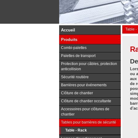
Table -
Accueil
Produits
Ra
Combi-palettes
Palettes de transport
De
Protection pour câbles, protection
Lors
anticollision
ou a
Sécurité routière
aux 
de r
Barrières pour événements
pos
Clôture de chantier
simp
modè
Clôture de chantier occultante
barr
d'ac
Accessoires pour clôtures de
chantier
Tables pour barrières de sécurité
Table - Rack