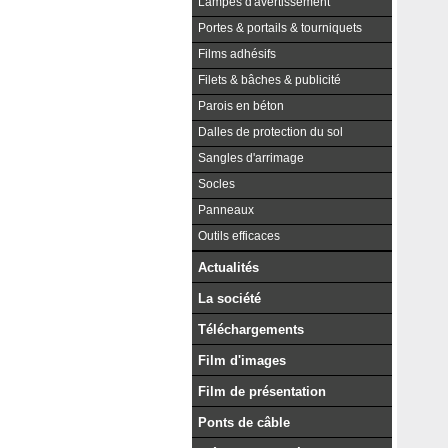
Lampes d'avertissement
Portes & portails & tourniquets
Films adhésifs
Filets & bâches & publicité
Parois en béton
Dalles de protection du sol
Sangles d'arrimage
Socles
Panneaux
Outils efficaces
Actualités
La société
Téléchargements
Film d'images
Film de présentation
Ponts de câble