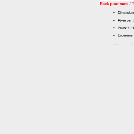
Rack pour sacs / T
Dimension
Fixée par 
Poids: 4,2 
Entièremen
- compatible avec 
barrières en acier C
systèmes de contrô