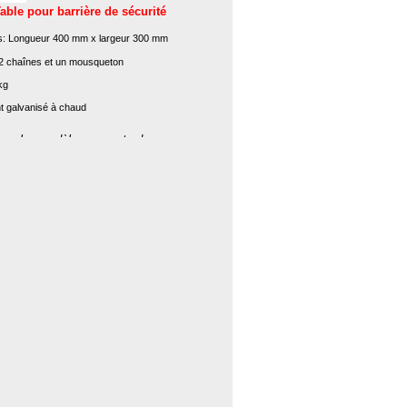
able pour barrière de sécurité
s: Longueur 400 mm x largeur 300 mm
2 chaînes et un mousqueton
kg
t galvanisé à chaud
tous les modèles courants des
2, des barrières de police C3 et des
le d'accès