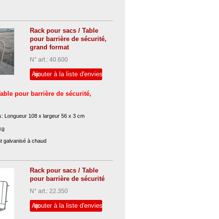
Rack pour sacs / Table
pour barrière de sécurité,
grand format
N° art.: 40.600
Ajouter à la liste d'envies
able pour barrière de sécurité,
: Longueur 108 x largeur 56 x 3 cm
kg
t galvanisé à chaud
tous les modèles courants des
Rack pour sacs / Table
2, des barrières de police C3 et des
pour barrière de sécurité
le d'accès
N° art.: 22.350
Ajouter à la liste d'envies